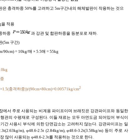
은 충격하중 50%를 고려하고 5m구간내의 해체발판이 작용하는 것으
g을 적용
중하중
과 강관 및 합판하중을 등분포로 재하.
(5m 구간)
m/90cm) = 10kg/매 × 5.5매 = 55kg
 10kg
하중
2
g×1.5(충격하중))/(90cm×80cm)=0.00571kg/cm
장에서 주로 사용되는 비계용 파이프이며 브래킷은 강관파이프와 동일한
형관의 수평재로 구성된다. 이들 재료는 모두 아연도금 되어있어 부식이
기간 사용시 부식에 의한 단면감소는 고려하지 않는다. 강관파이프는 일
(2.63kg/m), φ48.6-2.5t (2.84kg/m), φ48.6-3.2t(3.58kg/m) 등이 주로 사
 많이 사용되는 φ48.6-2.3t를 적용하는 것으로 한다.