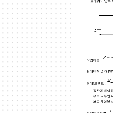
브래킷의 양쪽 
작업하중 :
최대반력, 최대전단
최대!모멘트 :
강관에 발생하
수로 나누면 
보고 계산된 