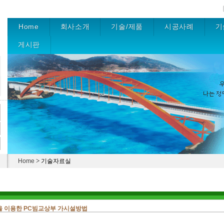
Home
회사소개
기술/제품
시공사례
기
게시판
>
Home
기술자료실
0을 이용한 PC빔교상부 가시설방법