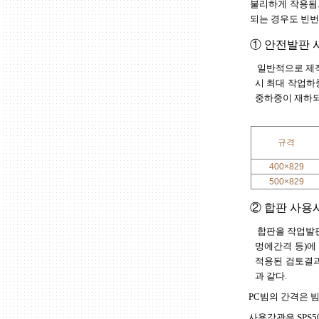
불리하게 작용됨
되는 경우도 빈번
① 안전발판 
일반적으로 제작
시 최대 작업하
중하중이 재하되
규격
400×829
500×829
② 합판 사용
합판을 작업발판
멍에간격 등)에
적용된 검토결과
과 같다.
PC빔의 간격은 빔
사용강관은 SPS5