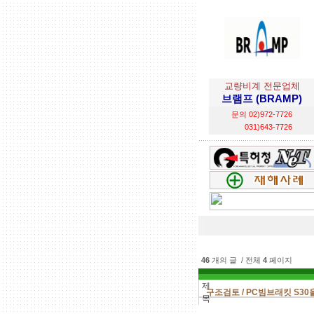
교량비계 전문업체
브램프 (BRAMP)
문의 02)972-7726
031)643-7726
46
개의 글 / 전체
4
페이지
제
구조검토 / PC빔브래킷 S3
목