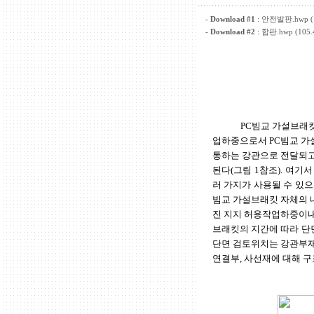
-
Download #1
:
안전발판.hwp (1
-
Download #2
:
합판.hwp (105.
PC빔교 가설브래킷
업하중으로서 PC빔교 가
통하는 강관으로 전달되고
된다(그림 1참조). 여기
러 가지가 사용될 수 있으
빔교 가설브래킷 자체의 
진 지지 허용작업하중이내
브래킷의 지간에 따라 단
단면 검토위치는 강관부재
연결부, 사선재에 대해 구