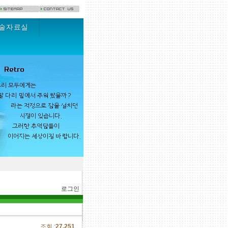
술자료실
로그인
조회 :
27,251