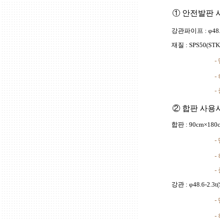
① 안전발판 
강관파이프 : φ48.6-
재질 : SPS50(STK
-
-
-
② 합판 사용
합판 : 90cm×180
-
-
-
강관 : φ48.6-2.3t
-
-