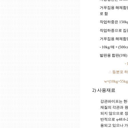
거푸집용 해체합판
로 함
작업하중은 150k
작업하중으로 집
거푸집용 해체합판
- 10kg/매 × (500c
발판용 합판(1매)
-
∴ 등분포 
w=(10kg+55k
2) 사용재료
강관파이프는 현
재질의 각관과 원
되지 않으므로 장
반적으로 φ48.6-2.3t
용되고 있으나 가장