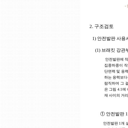
-
2. 구조검토
1) 안전발판 사용
(1) 브래킷 강
안전발판에 작
집중하중이 작
단면력 및 응
하는 응력보다
람직하며 그 결
은 그림 4.1
재 사이의 거리
① 안전발판 
안전발판 1개 