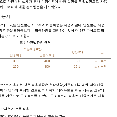
으로 안전측의 설계가 되나 현장여건에 따라 합판을 작업발판으로 사용
하므로 이에 대한 검토방법을 제시하였다.
사용시
되고 있는 안전발판의 규격과 허용하중은 다음과 같다. 안전발판 사용
중은 등분포하중보다는 집중하중을 고려하는 것이 더 안전측이므로 집
는 것으로 고려한다.
표 1 안전발판의 규격
허용하중(kg)
중량(kg)
비고
집중하중
등분포하중
300
400
13.1
고리부착
250
300
15.1
고리부착
시
으로 사용하는 경우 적용하중은 현장상황(거푸집 해체범위, 작업하중,
 따라 달라져 특정한 값으로 제시하기 어려우므로 최근 시공된 교량에
를 기준으로 구조검토를 하였다. 구조검토시 적용된 하중조건은 다음
간격은 2.3m를 적용
00(STK51)을 적용하고 허용응력 할증은 없음