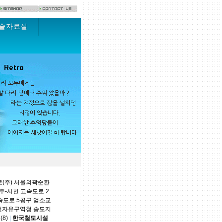
술자료실
(주) 서울외곽순환
-서천 고속도로 2
속도로 5공구 엄소교
천자유구역청 송도지
8)
|
한국철도시설