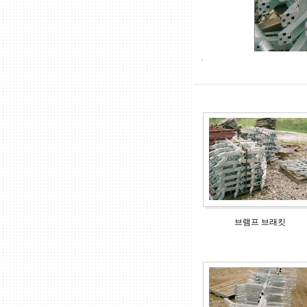
.
브램프 브래킷