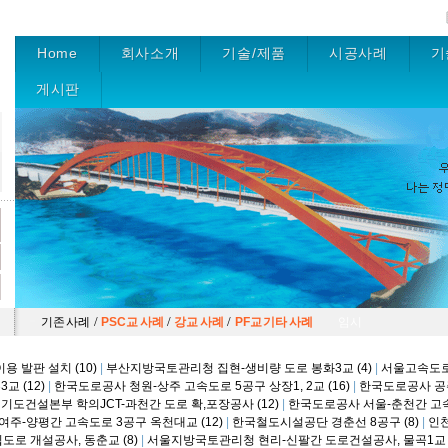
Home
회사소개
기술/제품
시공사례
기
게시판
/
/
/
기존 사례
PSC교 사례
강교 사례
PF교 기타 사례
임시
용 발판 설치 (10)
|
부산지방국토관리청 집현-생비량 도로 봉화3교 (4)
|
서울고속도로
교 (12)
|
한국도로공사 청원-상주 고속도로 5공구 상장1, 2교 (16)
|
한국도로공사 공주
기도건설본부 학의JCT-과천간 도로 확,포장공사 (12)
|
한국도로공사 서울-춘천간 고
주-양평간 고속도로 3공구 옥천대교 (12)
|
한국철도시설공단 경춘선 8공구 (8)
|
인
로 개설공사, 동춘교 (8)
|
서울지방국토관리청 현리-신팔간 도로건설공사, 물곡1교 (