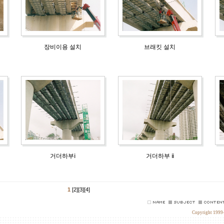
장비이용 설치
브래킷 설치
거더하부ⅰ
거더하부 ⅱ
1
[2]
[3]
[4]
Copyright 1999