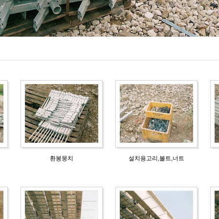
환봉뭉치
설치용고리,볼트,너트