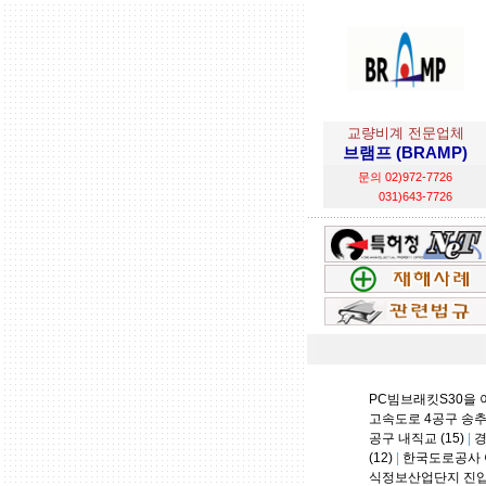
교량비계 전문업체
브램프 (BRAMP)
문의 02)972-7726
031)643-7726
PC빔브래킷S30을 이
고속도로 4공구 송추3
공구 내직교 (15)
|
경
(12)
|
한국도로공사 여
식정보산업단지 진입도