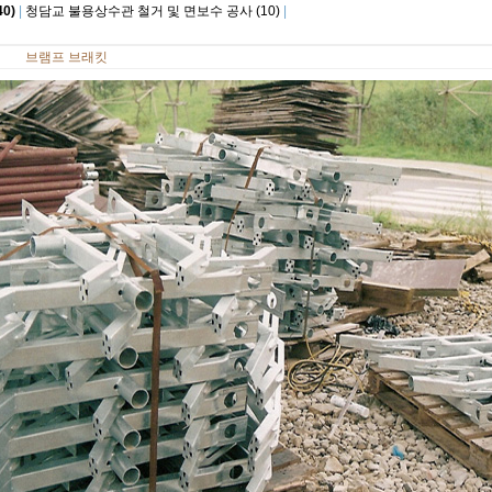
0)
|
청담교 불용상수관 철거 및 면보수 공사 (10)
|
브램프 브래킷