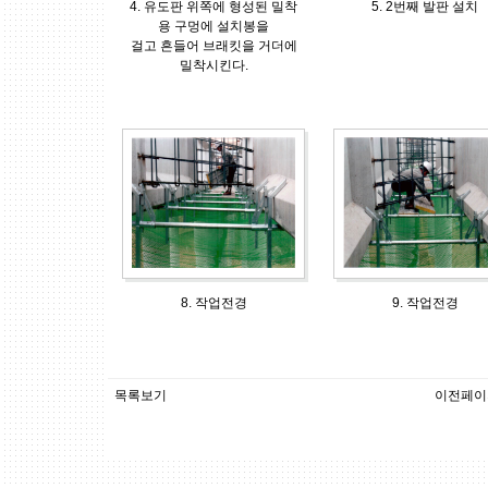
4. 유도판 위쪽에 형성된 밀착
5. 2번째 발판 설치
용 구멍에 설치봉을
걸고 흔들어 브래킷을 거더에
밀착시킨다.
8. 작업전경
9. 작업전경
목록보기
이전페