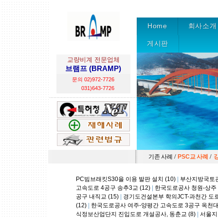
Home
회사소개
게시판
교량비계 전문업체
브램프 (BRAMP)
문의 02)972-7726
031)643-7726
/
/
기존 사례
PSC교 사례
PC빔브래킷S30을 이용 발판 설치 (10)
|
부산지방국토관리
고속도로 4공구 송추3교 (12)
|
한국도로공사 청원-상주 고
공구 내직교 (15)
|
경기도건설본부 학의JCT-과천간 도로 
(12)
|
한국도로공사 여주-양평간 고속도로 3공구 옥천대교
식정보산업단지 진입도로 개설공사, 동춘교 (8)
|
서울지