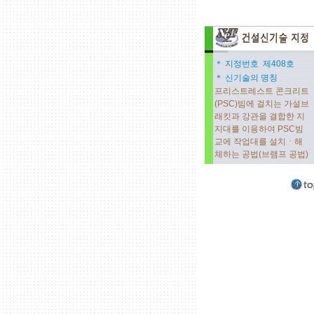
＊ 지정번호 제408호
＊ 신기술의 명칭
프리스트레스트 콘크리트
(PSC)빔에 걸치는 가설브
래킷과 강관을 결합한 지
지대를 이용하여 PSC빔
교에 작업대를 설치ㆍ해
체하는 공법(브램프 공법)