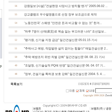
강원일보 [사설] "건설현장 사망사고 방치할 텐가" 2005.06.02 ...
56
강교클램프 우수발명품으로 선정 정부 보조금으로 제작
55
‘노동안전국’ 스웨덴 “안전은 돈과 비교할 수 없는 것” 한겨...
54
"하루 7명이 산재(産災)로 목숨 잃는 부끄러운 나라" 조선일보...
53
"평가원, 신기술 지정 급감" 일간건설신문 05.01.15 기사
52
"추락사고 예방, 작업발판 설치 없이는 힘들다" 매일건설신문 2...
51
"추락 예방조치 위반 처벌 강화" 일간건설신문 08. 08. 21 기사
50
"조달청, 신기술실적 PQ에 반영" 일간건설신문 06. 04. 07 기...
49
"정부, 건설기술 특허권 보호 강화" 일간건설신문 2004. 5. 4. ...
48
[1]
[2]
[3]
4
[5]
[6]
[7]
[8]
[9]
Zerob
Copyright 1999-2026