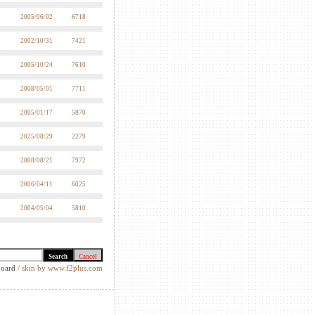
2005/06/02
6718
2002/10/31
7421
2005/10/24
7610
2008/05/01
7711
2005/01/17
5870
2025/08/29
2279
2008/08/21
7972
2006/04/11
6025
2004/05/04
5810
oard
/ skin by www.f2plus.com