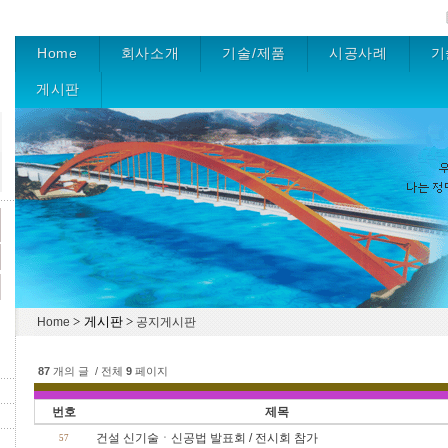
Home
회사소개
기술/제품
시공사례
기
게시판
> 게시판 >
Home
공지게시판
87
개의 글 / 전체
9
페이지
번호
제목
건설 신기술ㆍ신공법 발표회 / 전시회 참가
57