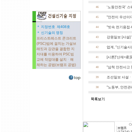
‘노동안전국’ 스웨
46
"안전이 우선이다"
45
＊ 지정번호 제408호
"빗속 전기용접·
44
＊ 신기술의 명칭
강원일보 [사설] "
43
프리스트레스트 콘크리트
(PSC)빔에 걸치는 가설브
업계, "신기술사
42
래킷과 강관을 결합한 지
지대를 이용하여 PSC빔
[시론]"산재<産
41
교에 작업대를 설치ㆍ해
체하는 공법(브램프 공법)
"삼척 안전사고 1
40
조선일보 사설ㆍ
39
"노동부, 안전관리
38