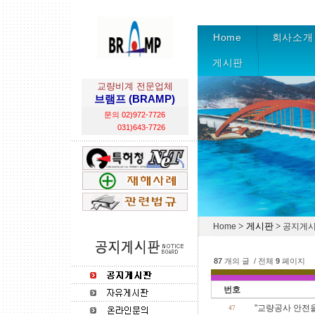
Home
회사소개
게시판
교량비계 전문업체
브램프 (BRAMP)
문의 02)972-7726
031)643-7726
> 게시판 >
Home
공지게
87
개의 글 / 전체
9
페이지
번호
"교량공사 안전을 
47