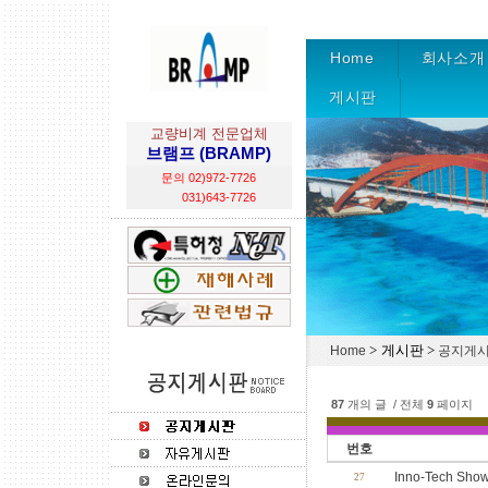
Home
회사소개
게시판
교량비계 전문업체
브램프 (BRAMP)
문의 02)972-7726
031)643-7726
> 게시판 >
Home
공지게
87
개의 글 / 전체
9
페이지
번호
Inno-Tech 
27