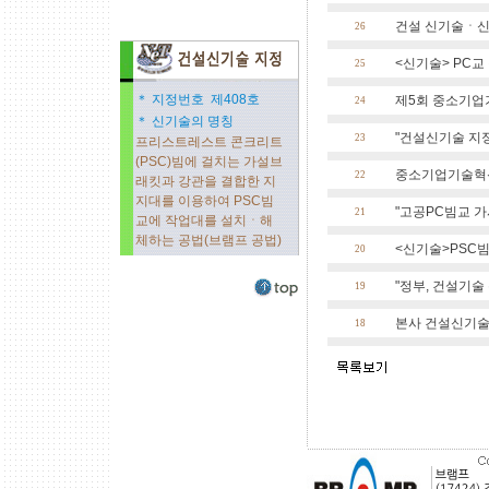
건설 신기술ㆍ신공법
26
<신기술> PC교
25
＊ 지정번호 제408호
제5회 중소기업
24
＊ 신기술의 명칭
"건설신기술 지정 
23
프리스트레스트 콘크리트
(PSC)빔에 걸치는 가설브
중소기업기술혁
22
래킷과 강관을 결합한 지
지대를 이용하여 PSC빔
"고공PC빔교 가시
21
교에 작업대를 설치ㆍ해
체하는 공법(브램프 공법)
<신기술>PSC빔교
20
"정부, 건설기술 특
19
본사 건설신기술 
18