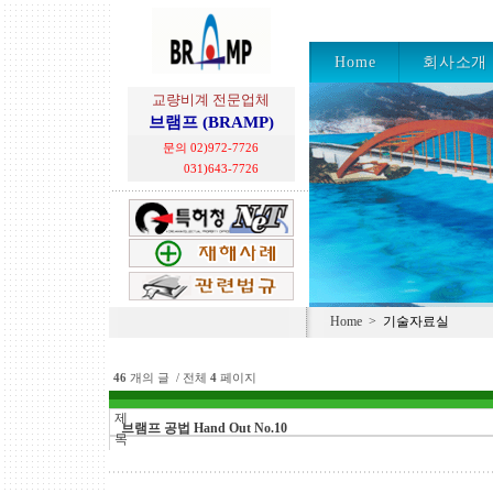
Home
회사소개
교량비계 전문업체
브램프 (BRAMP)
문의 02)972-7726
031)643-7726
Home
>
기술자료실
46
개의 글 / 전체
4
페이지
제
브램프 공법 Hand Out No.10
목